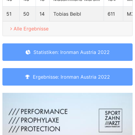
51
50
14
Tobias Beibl
611
M3
Alle Ergebnisse
Statistiken: Ironman Austria 2022
Ergebnisse: Ironman Austria 2022