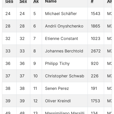
Ges
Sex
Ak
Name
#
AK
24
24
5
Michael Schäfler
1543
M3
28
28
6
Andrii Onyshchenko
1865
M3
32
32
7
Etienne Constant
1023
M3
33
33
8
Johannes Berchtold
2672
M3
36
36
9
Philipp Tichy
920
M3
37
37
10
Christopher Schwab
226
M3
38
38
11
Senen Perez
191
M3
39
39
12
Oliver Kreindl
1753
M3
49
48
13
Massimiliano Marsilli
134
M3