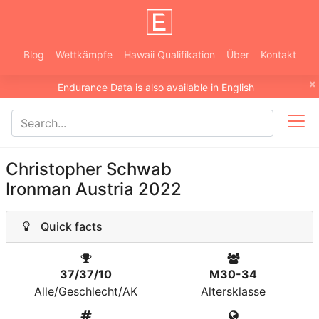
Blog
Wettkämpfe
Hawaii Qualifikation
Über
Kontakt
×
Endurance Data is also available in English
Christopher Schwab
Ironman Austria 2022
Quick facts
37/37/10
M30-34
Alle/Geschlecht/AK
Altersklasse