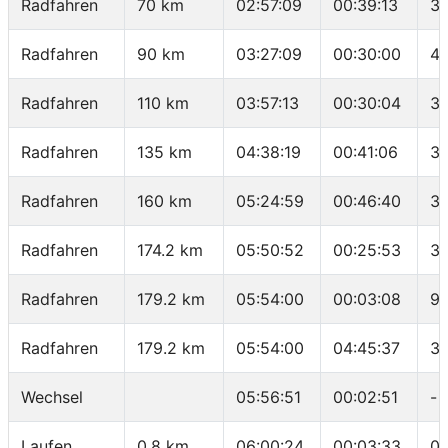
Radfahren
70 km
02:57:09
00:39:13
38
Radfahren
90 km
03:27:09
00:30:00
40
Radfahren
110 km
03:57:13
00:30:04
39
Radfahren
135 km
04:38:19
00:41:06
36
Radfahren
160 km
05:24:59
00:46:40
32
Radfahren
174.2 km
05:50:52
00:25:53
32
Radfahren
179.2 km
05:54:00
00:03:08
95
Radfahren
179.2 km
05:54:00
04:45:37
37
Wechsel
05:56:51
00:02:51
-
Laufen
0.8 km
06:00:24
00:03:33
04