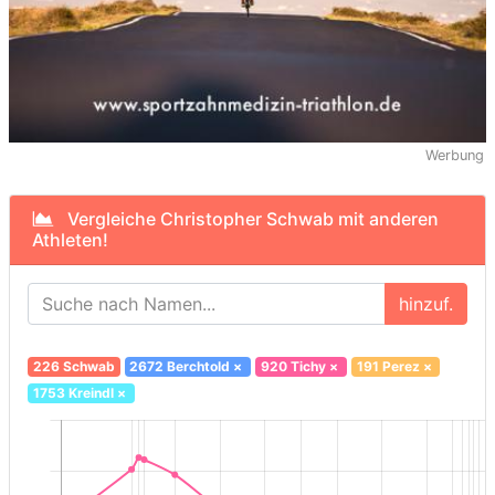
Werbung
Vergleiche Christopher Schwab mit anderen
Athleten!
hinzuf.
226 Schwab
2672 Berchtold
×
920 Tichy
×
191 Perez
×
1753 Kreindl
×