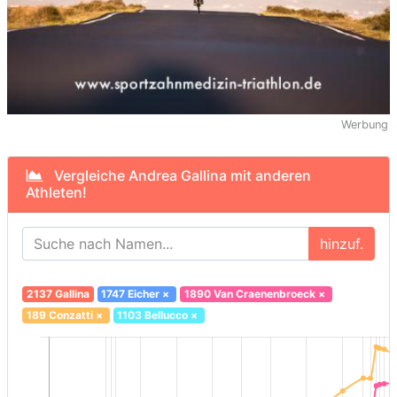
Werbung
Vergleiche Andrea Gallina mit anderen
Athleten!
hinzuf.
2137 Gallina
1747 Eicher
×
1890 Van Craenenbroeck
×
189 Conzatti
×
1103 Bellucco
×