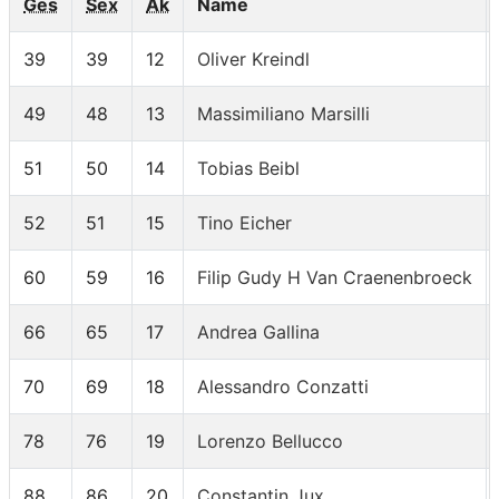
Ges
Sex
Ak
Name
39
39
12
Oliver Kreindl
49
48
13
Massimiliano Marsilli
51
50
14
Tobias Beibl
52
51
15
Tino Eicher
60
59
16
Filip Gudy H Van Craenenbroeck
66
65
17
Andrea Gallina
70
69
18
Alessandro Conzatti
78
76
19
Lorenzo Bellucco
88
86
20
Constantin Jux