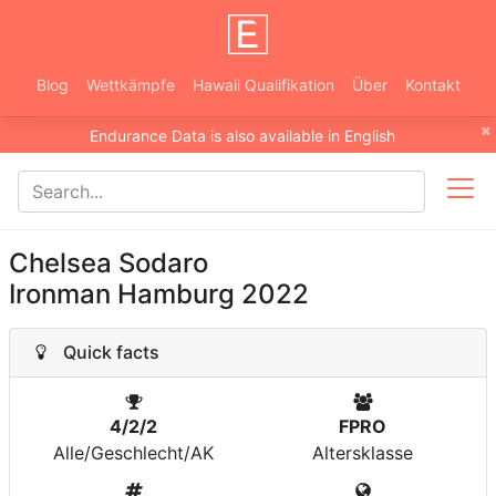
Blog
Wettkämpfe
Hawaii Qualifikation
Über
Kontakt
×
Endurance Data is also available in English
Chelsea Sodaro
Ironman Hamburg 2022
Quick facts
4/2/2
FPRO
Alle/Geschlecht/AK
Altersklasse