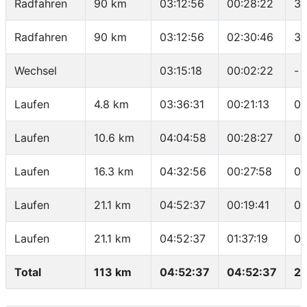
Radfahren
90 km
03:12:56
00:28:22
36
Radfahren
90 km
03:12:56
02:30:46
35
Wechsel
03:15:18
00:02:22
-
Laufen
4.8 km
03:36:31
00:21:13
04
Laufen
10.6 km
04:04:58
00:28:27
04
Laufen
16.3 km
04:32:56
00:27:58
04
Laufen
21.1 km
04:52:37
00:19:41
04
Laufen
21.1 km
04:52:37
01:37:19
04
Total
113 km
04:52:37
04:52:37
23