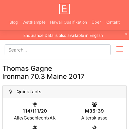
Blog
Wettkämpfe
Hawaii Qualifikation
Über
Kontakt
×
Endurance Data is also available in English
Thomas Gagne
Ironman 70.3 Maine 2017
Quick facts
114/111/20
M35-39
Alle/Geschlecht/AK
Altersklasse