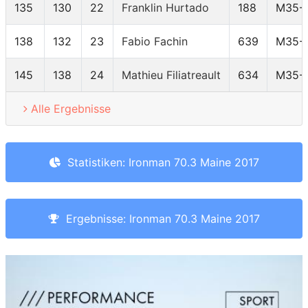
135
130
22
Franklin Hurtado
188
M35-
138
132
23
Fabio Fachin
639
M35-
145
138
24
Mathieu Filiatreault
634
M35-
Alle Ergebnisse
Statistiken: Ironman 70.3 Maine 2017
Ergebnisse: Ironman 70.3 Maine 2017