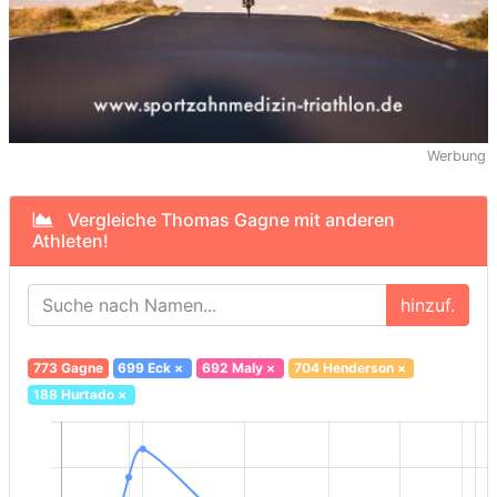
Werbung
Vergleiche Thomas Gagne mit anderen
Athleten!
hinzuf.
773 Gagne
699 Eck
×
692 Maly
×
704 Henderson
×
188 Hurtado
×