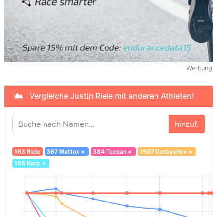
Werbung
Vergleiche Justin Riele mit anderen Athleten!
hinzuf.
163 Riele
367 Mattox
×
384 Tezcan
×
1507 Derbyshire
×
166 Karp
×