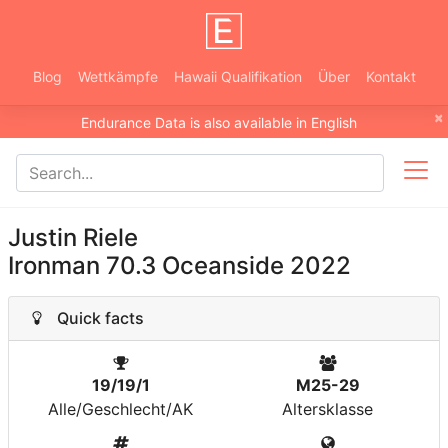
Blog
Wettkämpfe
Hawaii Qualifikation
Über
Kontakt
×
Endurance Data is also available in English
Justin Riele
Ironman 70.3 Oceanside 2022
Quick facts
19/19/1
M25-29
Alle/Geschlecht/AK
Altersklasse