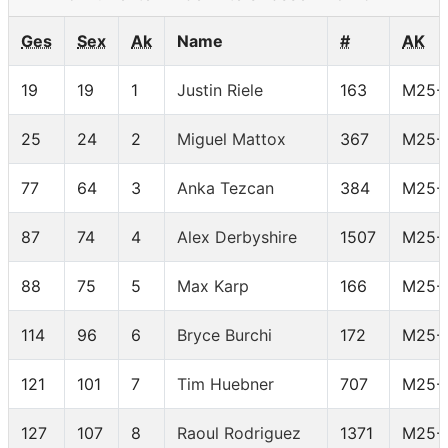
Ges
Sex
Ak
Name
#
AK
19
19
1
Justin Riele
163
M25-
25
24
2
Miguel Mattox
367
M25-
77
64
3
Anka Tezcan
384
M25-
87
74
4
Alex Derbyshire
1507
M25-
88
75
5
Max Karp
166
M25-
114
96
6
Bryce Burchi
172
M25-
121
101
7
Tim Huebner
707
M25-
127
107
8
Raoul Rodriguez
1371
M25-