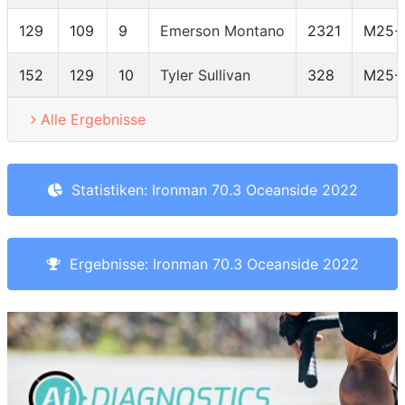
129
109
9
Emerson Montano
2321
M25-
152
129
10
Tyler Sullivan
328
M25-
Alle Ergebnisse
Statistiken: Ironman 70.3 Oceanside 2022
Ergebnisse: Ironman 70.3 Oceanside 2022