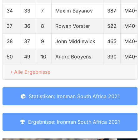
34
33
7
Maxim Bayanov
387
M40-
37
36
8
Rowan Vorster
522
M40-
38
37
9
John Middlewick
465
M40-
50
49
10
Andre Booyens
390
M40-
Alle Ergebnisse
Statistiken: Ironman South Africa 2021
Ergebnisse: Ironman South Africa 2021