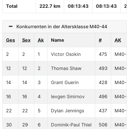
Total
222.7 km
08:13:43
08:13:43
2
Konkurrenten in der Altersklasse M40-44
Ges
Sex
Ak
Name
#
AK
2
2
1
Victor Osokin
475
M40-
12
12
2
Thomas Shaw
493
M40-
14
14
3
Grant Guerin
428
M40-
16
16
4
Ievgen Smirnov
496
M40-
22
22
5
Dylan Jennings
437
M40-
30
29
6
Dominik-Paul Thiel
506
M40-