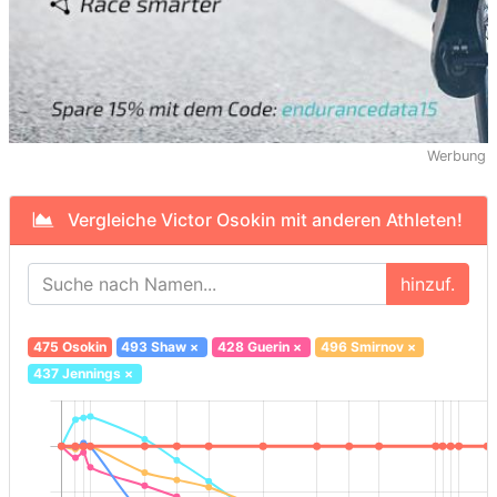
Werbung
Vergleiche Victor Osokin mit anderen Athleten!
hinzuf.
475 Osokin
493 Shaw
×
428 Guerin
×
496 Smirnov
×
437 Jennings
×