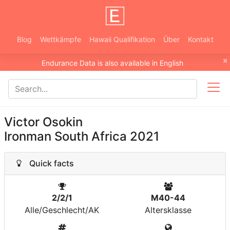
Blog
Wettkämpfe
Hawaii Qualifikation
Über
Kontakt
×
Endurance Data is also available in English
Victor Osokin
Ironman South Africa 2021
Quick facts
2/2/1
M40-44
Alle/Geschlecht/AK
Altersklasse