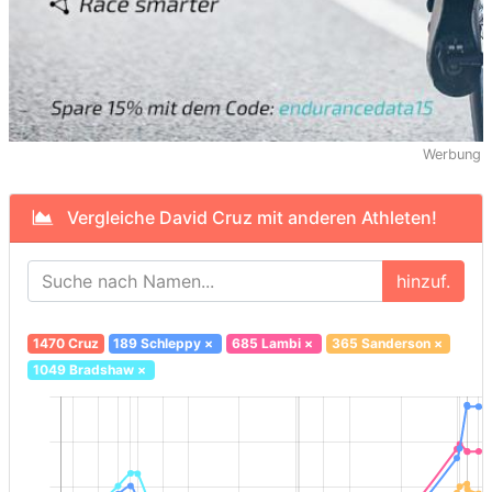
Werbung
Vergleiche David Cruz mit anderen Athleten!
hinzuf.
1470 Cruz
189 Schleppy
×
685 Lambi
×
365 Sanderson
×
1049 Bradshaw
×