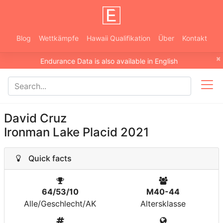
Blog
Wettkämpfe
Hawaii Qualifikation
Über
Kontakt
×
Endurance Data is also available in English
David Cruz
Ironman Lake Placid 2021
Quick facts
64/53/10
M40-44
Alle/Geschlecht/AK
Altersklasse