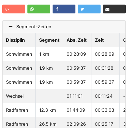
Segment-Zeiten
Disziplin
Segment
Abs. Zeit
Zeit
G
Schwimmen
1 km
00:28:09
00:28:09
0
Schwimmen
1.9 km
00:59:37
00:31:28
0
Schwimmen
1.9 km
00:59:37
00:59:37
0
Wechsel
01:11:01
00:11:24
-
Radfahren
12.3 km
01:44:09
00:33:08
2
Radfahren
26.5 km
02:09:26
00:25:17
33