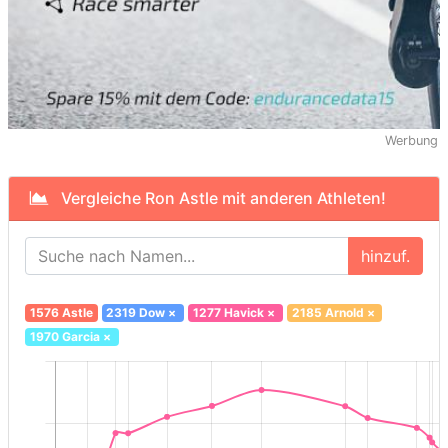
Werbung
Vergleiche Ron Astle mit anderen Athleten!
hinzuf.
1576 Astle
2319 Dow
×
1277 Havick
×
2185 Arnold
×
1970 Garcia
×