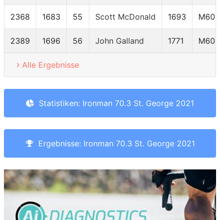
2368
1683
55
Scott McDonald
1693
M60-
2389
1696
56
John Galland
1771
M60-
Alle Ergebnisse
Statistiken: Ironman 70.3 St. George 2021
Ergebnisse: Ironman 70.3 St. George 2021