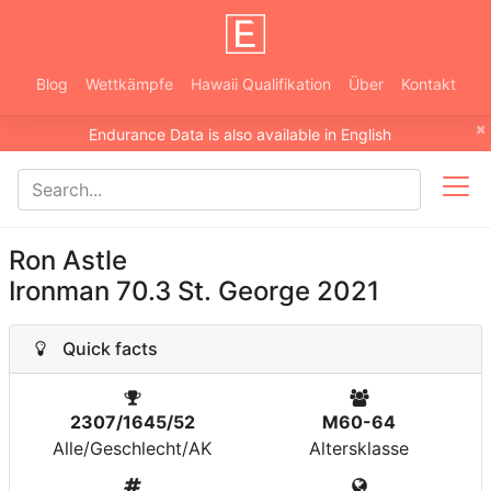
Blog
Wettkämpfe
Hawaii Qualifikation
Über
Kontakt
×
Endurance Data is also available in English
Ron Astle
Ironman 70.3 St. George 2021
Quick facts
2307/1645/52
M60-64
Alle/Geschlecht/AK
Altersklasse