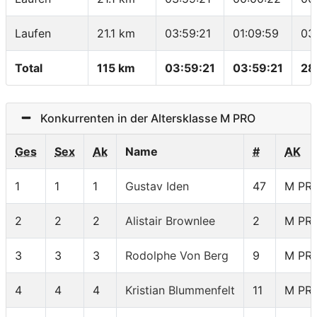
Laufen
21.1 km
03:59:21
01:09:59
03
Total
115 km
03:59:21
03:59:21
28
Konkurrenten in der Altersklasse M PRO
Ges
Sex
Ak
Name
#
AK
1
1
1
Gustav Iden
47
M PR
2
2
2
Alistair Brownlee
2
M PR
3
3
3
Rodolphe Von Berg
9
M PR
4
4
4
Kristian Blummenfelt
11
M PR