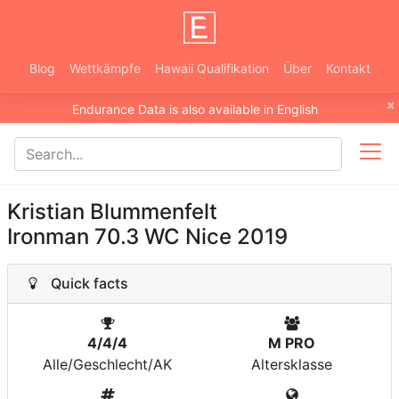
Blog
Wettkämpfe
Hawaii Qualifikation
Über
Kontakt
×
Endurance Data is also available in English
Kristian Blummenfelt
Ironman 70.3 WC Nice 2019
Quick facts
4/4/4
M PRO
Alle/Geschlecht/AK
Altersklasse