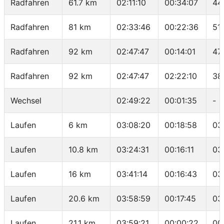
Radfahren
61.7 km
02:11:10
00:34:07
44
Radfahren
81 km
02:33:46
00:22:36
51
Radfahren
92 km
02:47:47
00:14:01
47
Radfahren
92 km
02:47:47
02:22:10
38
Wechsel
02:49:22
00:01:35
-
Laufen
6 km
03:08:20
00:18:58
03
Laufen
10.8 km
03:24:31
00:16:11
03
Laufen
16 km
03:41:14
00:16:43
03
Laufen
20.6 km
03:58:59
00:17:45
03
Laufen
21.1 km
03:59:21
00:00:22
00