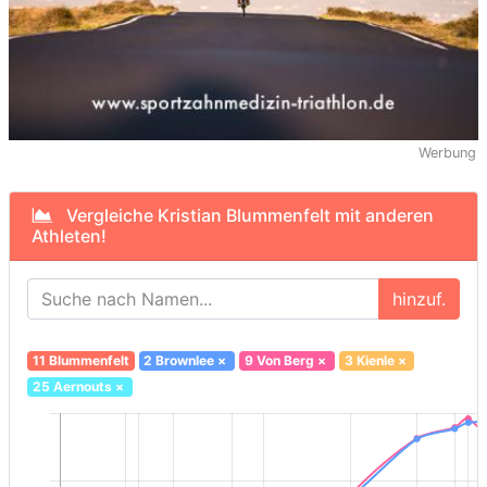
Werbung
Vergleiche Kristian Blummenfelt mit anderen
Athleten!
hinzuf.
11 Blummenfelt
2 Brownlee
×
9 Von Berg
×
3 Kienle
×
25 Aernouts
×