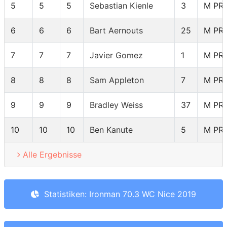
5
5
5
Sebastian Kienle
3
M PR
6
6
6
Bart Aernouts
25
M PR
7
7
7
Javier Gomez
1
M PR
8
8
8
Sam Appleton
7
M PR
9
9
9
Bradley Weiss
37
M PR
10
10
10
Ben Kanute
5
M PR
Alle Ergebnisse
Statistiken: Ironman 70.3 WC Nice 2019