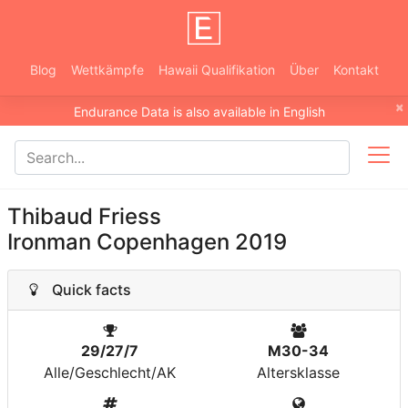
Blog
Wettkämpfe
Hawaii Qualifikation
Über
Kontakt
×
Endurance Data is also available in English
Thibaud Friess
Ironman Copenhagen 2019
Quick facts
29/27/7
M30-34
Alle/Geschlecht/AK
Altersklasse