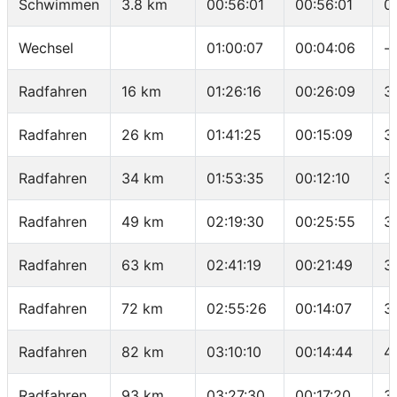
Schwimmen
3.8 km
00:56:01
00:56:01
0
Wechsel
01:00:07
00:04:06
-
Radfahren
16 km
01:26:16
00:26:09
3
Radfahren
26 km
01:41:25
00:15:09
3
Radfahren
34 km
01:53:35
00:12:10
3
Radfahren
49 km
02:19:30
00:25:55
3
Radfahren
63 km
02:41:19
00:21:49
3
Radfahren
72 km
02:55:26
00:14:07
3
Radfahren
82 km
03:10:10
00:14:44
4
Radfahren
93 km
03:27:30
00:17:20
3