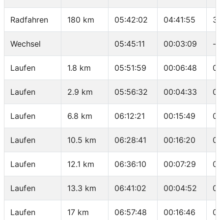
Radfahren
180 km
05:42:02
04:41:55
3
Wechsel
05:45:11
00:03:09
-
Laufen
1.8 km
05:51:59
00:06:48
0
Laufen
2.9 km
05:56:32
00:04:33
0
Laufen
6.8 km
06:12:21
00:15:49
0
Laufen
10.5 km
06:28:41
00:16:20
0
Laufen
12.1 km
06:36:10
00:07:29
0
Laufen
13.3 km
06:41:02
00:04:52
0
Laufen
17 km
06:57:48
00:16:46
0