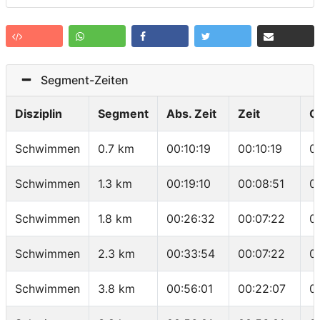
Segment-Zeiten
Disziplin
Segment
Abs. Zeit
Zeit
G
Schwimmen
0.7 km
00:10:19
00:10:19
0
Schwimmen
1.3 km
00:19:10
00:08:51
0
Schwimmen
1.8 km
00:26:32
00:07:22
0
Schwimmen
2.3 km
00:33:54
00:07:22
0
Schwimmen
3.8 km
00:56:01
00:22:07
0