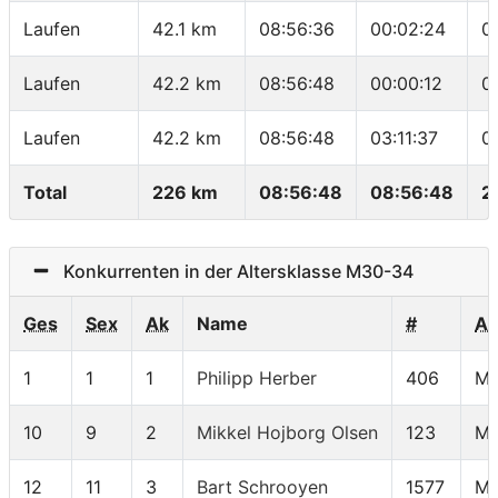
Laufen
42.1 km
08:56:36
00:02:24
0
Laufen
42.2 km
08:56:48
00:00:12
0
Laufen
42.2 km
08:56:48
03:11:37
0
Total
226 km
08:56:48
08:56:48
2
Konkurrenten in der Altersklasse M30-34
Ges
Sex
Ak
Name
#
A
1
1
1
Philipp Herber
406
M3
10
9
2
Mikkel Hojborg Olsen
123
M3
12
11
3
Bart Schrooyen
1577
M3