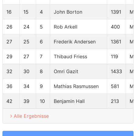
16
15
4
John Borton
1391
M3
26
24
5
Rob Arkell
400
M3
27
25
6
Frederik Andersen
1361
M3
29
27
7
Thibaud Friess
119
M3
32
30
8
Omri Gazit
1433
M3
36
34
9
Mathias Rasmussen
581
M3
42
39
10
Benjamin Hall
213
M3
Alle Ergebnisse