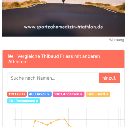
Werbung
Vergleiche Thibaud Friess mit anderen
Athleten!
hinzuf.
119 Friess
400 Arkell
×
1361 Andersen
×
1433 Gazit
×
581 Rasmussen
×