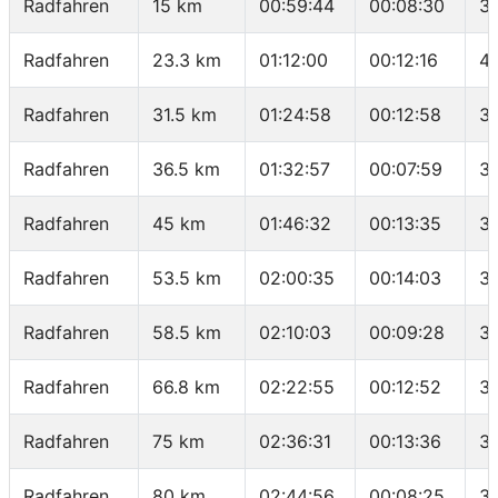
Radfahren
15 km
00:59:44
00:08:30
3
Radfahren
23.3 km
01:12:00
00:12:16
4
Radfahren
31.5 km
01:24:58
00:12:58
37
Radfahren
36.5 km
01:32:57
00:07:59
37
Radfahren
45 km
01:46:32
00:13:35
37
Radfahren
53.5 km
02:00:35
00:14:03
36
Radfahren
58.5 km
02:10:03
00:09:28
31
Radfahren
66.8 km
02:22:55
00:12:52
38
Radfahren
75 km
02:36:31
00:13:36
36
Radfahren
80 km
02:44:56
00:08:25
3