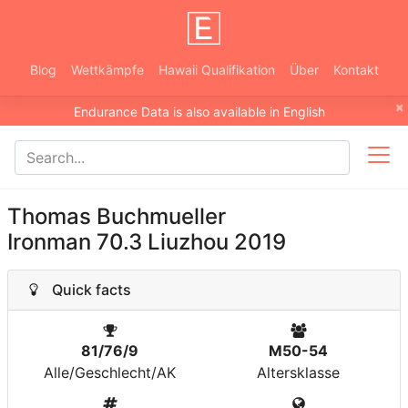
Blog
Wettkämpfe
Hawaii Qualifikation
Über
Kontakt
×
Endurance Data is also available in English
Thomas Buchmueller
Ironman 70.3 Liuzhou 2019
Quick facts
81/76/9
M50-54
Alle/Geschlecht/AK
Altersklasse