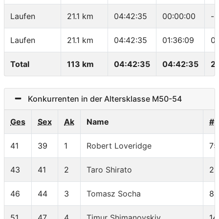
Laufen
21.1 km
04:42:35
00:00:00
-
Laufen
21.1 km
04:42:35
01:36:09
0
Total
113 km
04:42:35
04:42:35
2
Konkurrenten in der Altersklasse M50-54
Ges
Sex
Ak
Name
#
41
39
1
Robert Loveridge
75
43
41
2
Taro Shirato
25
46
44
3
Tomasz Socha
84
51
47
4
Timur Shimanovskiy
14