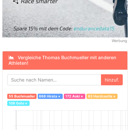
Werbung
Vergleiche Thomas Buchmueller mit anderen
Athleten!
hinzuf.
55 Buchmueller
668 Hirata
×
172 Aoki
×
63 Hardcastle
×
108 Goto
×