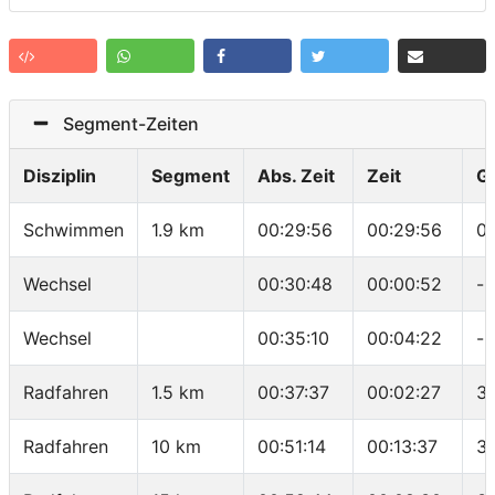
Segment-Zeiten
Disziplin
Segment
Abs. Zeit
Zeit
G
Schwimmen
1.9 km
00:29:56
00:29:56
0
Wechsel
00:30:48
00:00:52
-
Wechsel
00:35:10
00:04:22
-
Radfahren
1.5 km
00:37:37
00:02:27
36
Radfahren
10 km
00:51:14
00:13:37
37