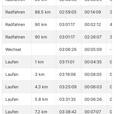
Radfahren
88.5 km
02:59:05
00:14:09
3
Radfahren
90 km
03:01:17
00:02:12
40
Radfahren
90 km
03:01:17
02:26:07
3
Wechsel
03:06:26
00:05:09
-
Laufen
1 km
03:11:01
00:04:35
0
Laufen
3 km
03:19:06
00:08:05
0
Laufen
4.3 km
03:25:09
00:06:03
0
Laufen
5.8 km
03:31:35
00:06:26
04
Laufen
7.2 km
03:38:42
00:07:07
0