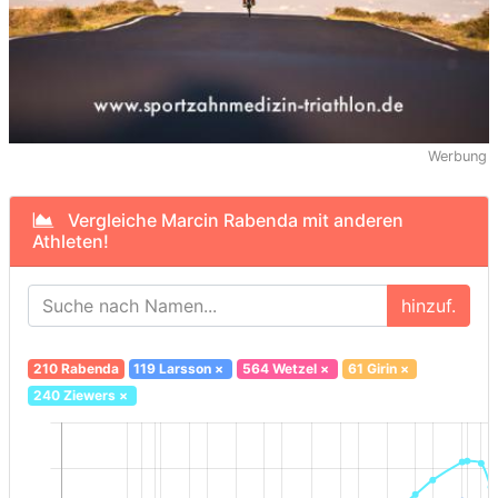
Werbung
Vergleiche Marcin Rabenda mit anderen
Athleten!
hinzuf.
210 Rabenda
119 Larsson
×
564 Wetzel
×
61 Girin
×
240 Ziewers
×