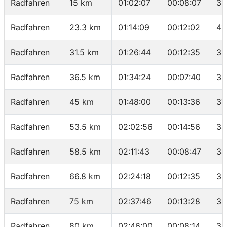
Radfahren
15 km
01:02:07
00:08:07
36
Radfahren
23.3 km
01:14:09
00:12:02
41
Radfahren
31.5 km
01:26:44
00:12:35
39
Radfahren
36.5 km
01:34:24
00:07:40
39
Radfahren
45 km
01:48:00
00:13:36
37
Radfahren
53.5 km
02:02:56
00:14:56
34
Radfahren
58.5 km
02:11:43
00:08:47
34
Radfahren
66.8 km
02:24:18
00:12:35
39
Radfahren
75 km
02:37:46
00:13:28
36
Radfahren
80 km
02:46:00
00:08:14
36