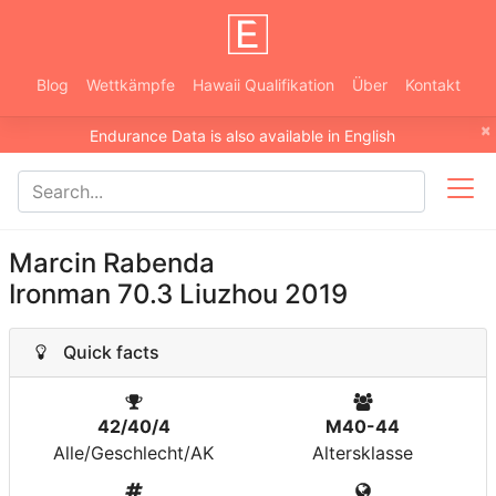
Blog
Wettkämpfe
Hawaii Qualifikation
Über
Kontakt
×
Endurance Data is also available in English
Marcin Rabenda
Ironman 70.3 Liuzhou 2019
Quick facts
42/40/4
M40-44
Alle/Geschlecht/AK
Altersklasse