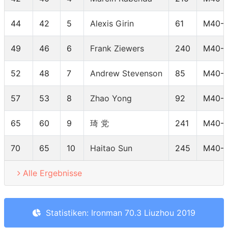
44
42
5
Alexis Girin
61
M40-
49
46
6
Frank Ziewers
240
M40-
52
48
7
Andrew Stevenson
85
M40-
57
53
8
Zhao Yong
92
M40-
65
60
9
琦 党
241
M40-
70
65
10
Haitao Sun
245
M40-
Alle Ergebnisse
Statistiken: Ironman 70.3 Liuzhou 2019