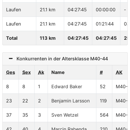
Laufen
21.1 km
04:27:45
00:00:00
-
Laufen
21.1 km
04:27:45
01:21:44
03
Total
113 km
04:27:45
04:27:45
25
Konkurrenten in der Altersklasse M40-44
Ges
Sex
Ak
Name
#
AK
8
8
1
Edward Baker
52
M40-
23
22
2
Benjamin Larsson
119
M40-
37
35
3
Sven Wetzel
564
M40-
42
40
4
Marcin Rabenda
210
M40-