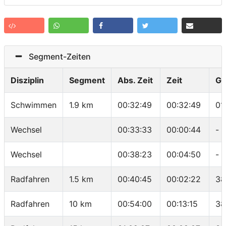
Segment-Zeiten
Disziplin
Segment
Abs. Zeit
Zeit
Ge
Schwimmen
1.9 km
00:32:49
00:32:49
01
Wechsel
00:33:33
00:00:44
-
Wechsel
00:38:23
00:04:50
-
Radfahren
1.5 km
00:40:45
00:02:22
38
Radfahren
10 km
00:54:00
00:13:15
38