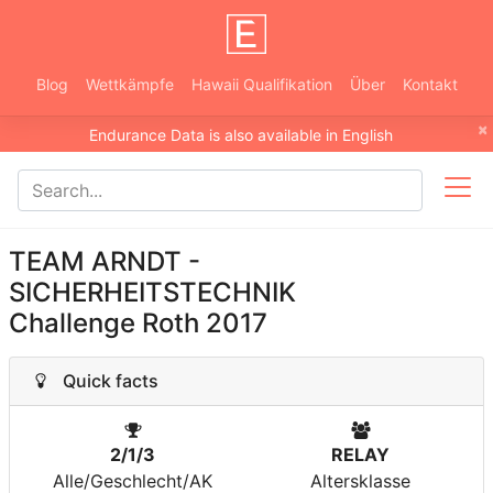
Blog
Wettkämpfe
Hawaii Qualifikation
Über
Kontakt
×
Endurance Data is also available in English
TEAM ARNDT -
SICHERHEITSTECHNIK
Challenge Roth 2017
Quick facts
2/1/3
RELAY
Alle/Geschlecht/AK
Altersklasse