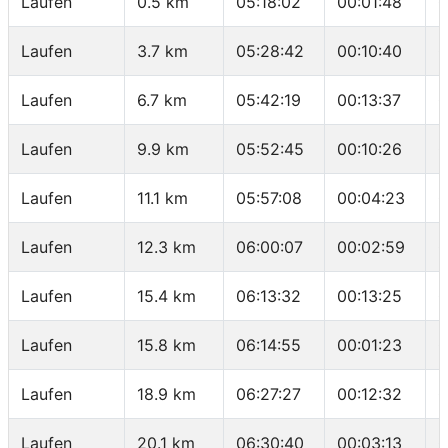
Laufen
0.5 km
05:18:02
00:01:48
0
Laufen
3.7 km
05:28:42
00:10:40
0
Laufen
6.7 km
05:42:19
00:13:37
0
Laufen
9.9 km
05:52:45
00:10:26
0
Laufen
11.1 km
05:57:08
00:04:23
0
Laufen
12.3 km
06:00:07
00:02:59
0
Laufen
15.4 km
06:13:32
00:13:25
0
Laufen
15.8 km
06:14:55
00:01:23
0
Laufen
18.9 km
06:27:27
00:12:32
0
Laufen
20.1 km
06:30:40
00:03:13
0