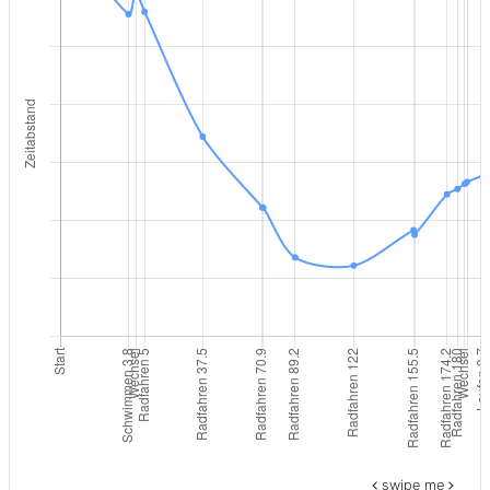
swipe me