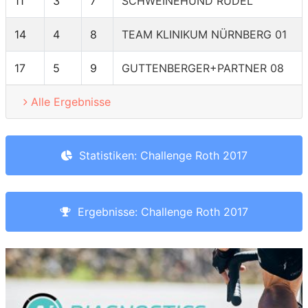
11
3
7
SCHWEINEHUND RUDEL
14
4
8
TEAM KLINIKUM NÜRNBERG 01
17
5
9
GUTTENBERGER+PARTNER 08
Alle Ergebnisse
Statistiken: Challenge Roth 2017
Ergebnisse: Challenge Roth 2017