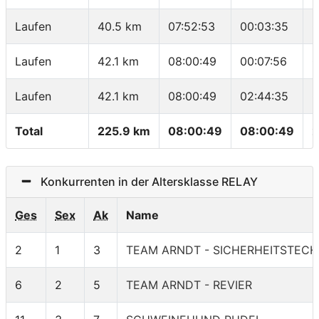
Laufen
40.5 km
07:52:53
00:03:35
0
Laufen
42.1 km
08:00:49
00:07:56
0
Laufen
42.1 km
08:00:49
02:44:35
0
Total
225.9 km
08:00:49
08:00:49
2
Konkurrenten in der Altersklasse RELAY
Ges
Sex
Ak
Name
2
1
3
TEAM ARNDT - SICHERHEITSTECH
6
2
5
TEAM ARNDT - REVIER