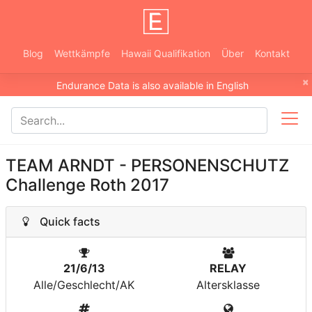
Blog
Wettkämpfe
Hawaii Qualifikation
Über
Kontakt
×
Endurance Data is also available in English
TEAM ARNDT - PERSONENSCHUTZ
Challenge Roth 2017
Quick facts
21/6/13
RELAY
Alle/Geschlecht/AK
Altersklasse