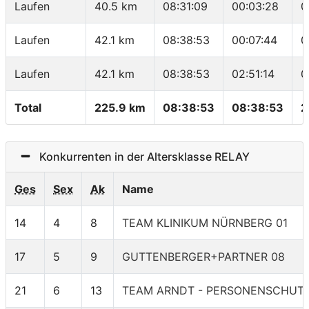
Laufen
40.5 km
08:31:09
00:03:28
0
Laufen
42.1 km
08:38:53
00:07:44
0
Laufen
42.1 km
08:38:53
02:51:14
0
Total
225.9 km
08:38:53
08:38:53
2
Konkurrenten in der Altersklasse RELAY
Ges
Sex
Ak
Name
14
4
8
TEAM KLINIKUM NÜRNBERG 01
17
5
9
GUTTENBERGER+PARTNER 08
21
6
13
TEAM ARNDT - PERSONENSCHUT