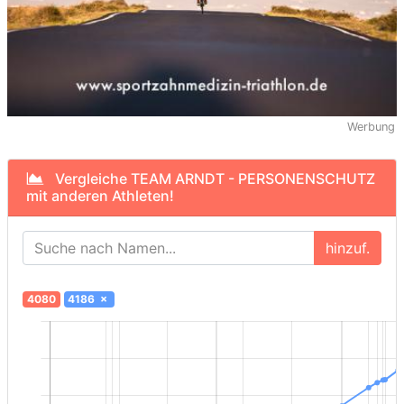
Werbung
Vergleiche TEAM ARNDT - PERSONENSCHUTZ
mit anderen Athleten!
hinzuf.
4080
4186
×