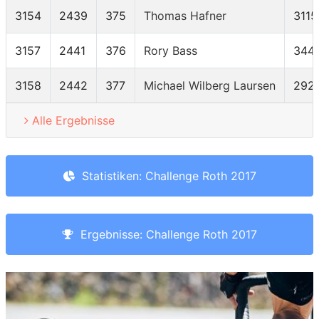
3154
2439
375
Thomas Hafner
3115
3157
2441
376
Rory Bass
344
3158
2442
377
Michael Wilberg Laursen
292
Alle Ergebnisse
Statistiken: Challenge Roth 2017
Ergebnisse: Challenge Roth 2017