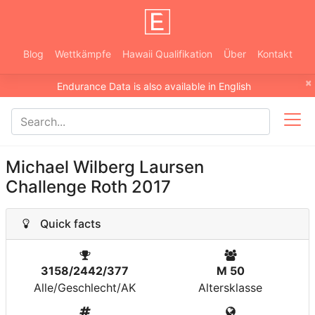
Blog
Wettkämpfe
Hawaii Qualifikation
Über
Kontakt
×
Endurance Data is also available in English
Michael Wilberg Laursen
Challenge Roth 2017
Quick facts
3158/2442/377
M 50
Alle/Geschlecht/AK
Altersklasse