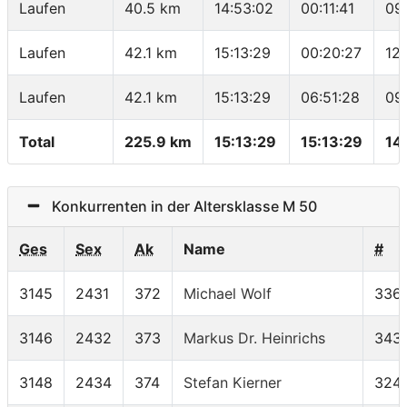
Laufen
40.5 km
14:53:02
00:11:41
09
Laufen
42.1 km
15:13:29
00:20:27
12
Laufen
42.1 km
15:13:29
06:51:28
09
Total
225.9 km
15:13:29
15:13:29
14
Konkurrenten in der Altersklasse M 50
Ges
Sex
Ak
Name
#
3145
2431
372
Michael Wolf
336
3146
2432
373
Markus Dr. Heinrichs
343
3148
2434
374
Stefan Kierner
324