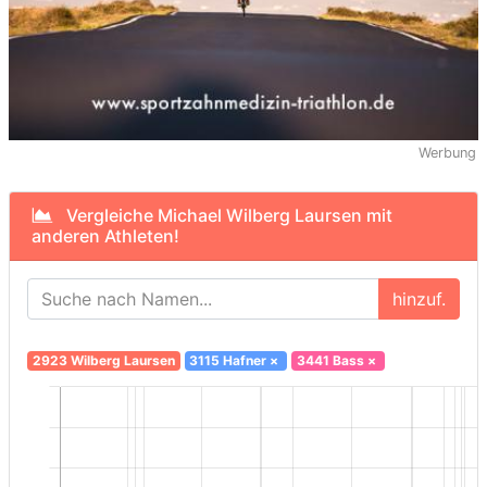
Werbung
Vergleiche Michael Wilberg Laursen mit
anderen Athleten!
hinzuf.
2923 Wilberg Laursen
3115 Hafner
×
3441 Bass
×