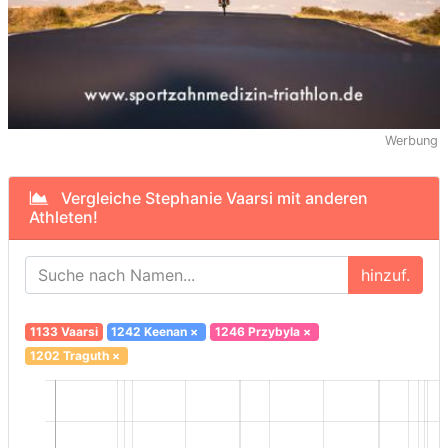
Werbung
Vergleiche Stephanie Vaarsi mit anderen
Athleten!
hinzuf.
1133 Vaarsi
1242 Keenan
×
1246 Przybyla
×
1202 Traguth
×