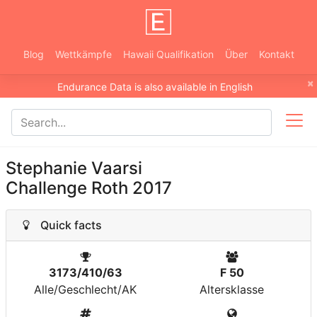
Blog
Wettkämpfe
Hawaii Qualifikation
Über
Kontakt
×
Endurance Data is also available in English
Stephanie Vaarsi
Challenge Roth 2017
Quick facts
3173/410/63
F 50
Alle/Geschlecht/AK
Altersklasse