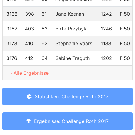
3138
398
61
Jane Keenan
1242
F 50
3162
403
62
Birte Przybyla
1246
F 50
3173
410
63
Stephanie Vaarsi
1133
F 50
3176
412
64
Sabine Traguth
1202
F 50
Alle Ergebnisse
Statistiken: Challenge Roth 2017
Ergebnisse: Challenge Roth 2017