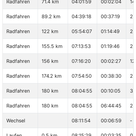
Radfahren
71.4 km
04:01:59
00:02:04
14
Radfahren
89.2 km
04:39:18
00:37:19
28
Radfahren
122 km
05:54:07
01:14:49
26
Radfahren
155.5 km
07:13:53
01:19:46
25
Radfahren
156 km
07:16:20
00:02:27
12
Radfahren
174.2 km
07:54:50
00:38:30
28
Radfahren
180 km
08:04:55
00:10:05
34
Radfahren
180 km
08:04:55
06:44:45
26
Wechsel
08:11:54
00:06:59
-
Laufen
0.5 km
08:15:29
00:03:35
07