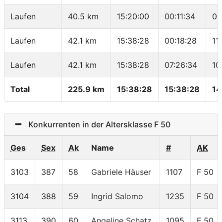
Laufen
40.5 km
15:20:00
00:11:34
09
Laufen
42.1 km
15:38:28
00:18:28
11
Laufen
42.1 km
15:38:28
07:26:34
10
Total
225.9 km
15:38:28
15:38:28
14
Konkurrenten in der Altersklasse F 50
Ges
Sex
Ak
Name
#
AK
3103
387
58
Gabriele Häuser
1107
F 50
3104
388
59
Ingrid Salomo
1235
F 50
3113
390
60
Angeline Schatz
1095
F 50