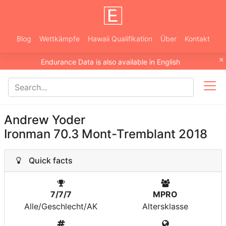
Blog
Wettkämpfe
Hawaii Qualifikation
Über
Kontakt
×
Endurance Data is also available in English
Andrew Yoder
Ironman 70.3 Mont-Tremblant 2018
Quick facts
7/7/7
MPRO
Alle/Geschlecht/AK
Altersklasse