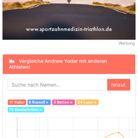
Werbung
Vergleiche Andrew Yoder mit anderen
Athleten!
hinzuf.
11 Yoder
8 Russell
×
9 Betten
×
24 Lussi
×
15 Vanderlinden
×