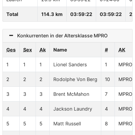
Total
114.3 km
03:59:22
03:59:22
28
Konkurrenten in der Altersklasse MPRO
Ges
Sex
Ak
Name
#
AK
1
1
1
Lionel Sanders
1
MPRO
2
2
2
Rodolphe Von Berg
10
MPRO
3
3
3
Brent McMahon
7
MPRO
4
4
4
Jackson Laundry
4
MPRO
5
5
5
Matt Russell
8
MPRO