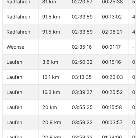
Radfahren
81 km
02:20:57
00:25:38
50
Radfahren
91.5 km
02:33:59
00:13:02
48
Radfahren
91.5 km
02:33:59
02:08:21
42
Wechsel
02:35:16
00:01:17
-
Laufen
3.8 km
02:50:32
00:15:16
04
Laufen
10.1 km
03:13:35
00:23:03
03
Laufen
16.3 km
03:39:27
00:25:52
04
Laufen
20 km
03:55:25
00:15:58
04
Laufen
20.9 km
03:59:22
00:03:57
04
Laufen
20.9 km
03:59:22
01:24:06
04