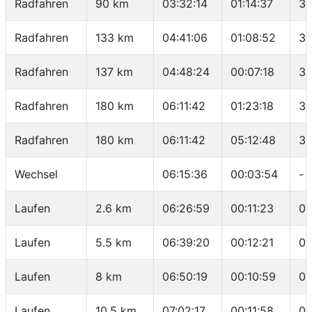
Radfahren
90 km
03:32:14
01:14:37
34
Radfahren
133 km
04:41:06
01:08:52
37
Radfahren
137 km
04:48:24
00:07:18
32
Radfahren
180 km
06:11:42
01:23:18
30
Radfahren
180 km
06:11:42
05:12:48
34
Wechsel
06:15:36
00:03:54
-
Laufen
2.6 km
06:26:59
00:11:23
04
Laufen
5.5 km
06:39:20
00:12:21
04
Laufen
8 km
06:50:19
00:10:59
04
Laufen
10.5 km
07:02:17
00:11:58
04