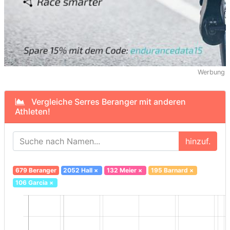
Werbung
Vergleiche Serres Beranger mit anderen
Athleten!
hinzuf.
679 Beranger
2052 Hall
×
132 Meier
×
195 Barnard
×
106 Garcia
×