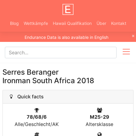
Blog
Wettkämpfe
Hawaii Qualifikation
Über
Kontakt
×
Endurance Data is also available in English
Serres Beranger
Ironman South Africa 2018
Quick facts
78/68/6
M25-29
Alle/Geschlecht/AK
Altersklasse