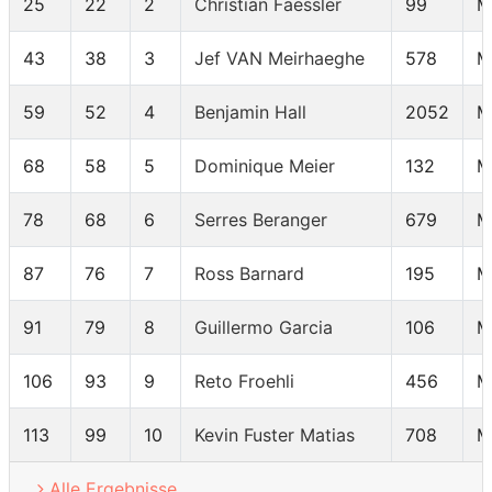
25
22
2
Christian Faessler
99
M
43
38
3
Jef VAN Meirhaeghe
578
M
59
52
4
Benjamin Hall
2052
M
68
58
5
Dominique Meier
132
M
78
68
6
Serres Beranger
679
M
87
76
7
Ross Barnard
195
M
91
79
8
Guillermo Garcia
106
M
106
93
9
Reto Froehli
456
M
113
99
10
Kevin Fuster Matias
708
M
Alle Ergebnisse