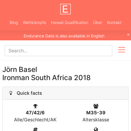
Blog
Wettkämpfe
Hawaii Qualifikation
Über
Kontakt
×
Endurance Data is also available in English
Jörn Basel
Ironman South Africa 2018
Quick facts
47/42/6
M35-39
Alle/Geschlecht/AK
Altersklasse