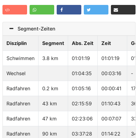
Segment-Zeiten
Disziplin
Segment
Abs. Zeit
Zeit
Ge
Schwimmen
3.8 km
01:01:19
01:01:19
01
Wechsel
01:04:35
00:03:16
-
Radfahren
0.2 km
01:05:16
00:00:41
17
Radfahren
43 km
02:15:59
01:10:43
36
Radfahren
47 km
02:23:06
00:07:07
33
Radfahren
90 km
03:37:28
01:14:22
34