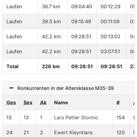
Laufen
36.7 km
09:04:40
00:12:29
05
Laufen
39.5 km
09:15:49
00:11:09
03
Laufen
42.2 km
09:28:51
00:13:02
04
Laufen
42.2 km
09:28:51
03:07:51
04
Total
226 km
09:28:51
09:28:51
23
Konkurrenten in der Altersklasse M35-39
Ges
Sex
Ak
Name
#
A
13
13
1
Lars Petter Stormo
154
M
24
21
2
Ewert Kleynhans
120
M