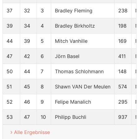
37
32
3
Bradley Fleming
238
M
39
34
4
Bradley Birkholtz
198
M
44
39
5
Mitch Vanhille
169
M
47
42
6
Jörn Basel
411
M
50
44
7
Thomas Schlohmann
148
M
51
45
8
Shawn VAN Der Meulen
574
M
52
46
9
Felipe Manalich
295
M
53
47
10
Philipp Buchli
937
M
Alle Ergebnisse