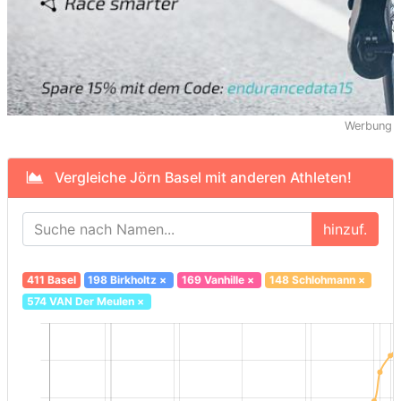
Werbung
Vergleiche Jörn Basel mit anderen Athleten!
hinzuf.
411 Basel
198 Birkholtz
×
169 Vanhille
×
148 Schlohmann
×
574 VAN Der Meulen
×