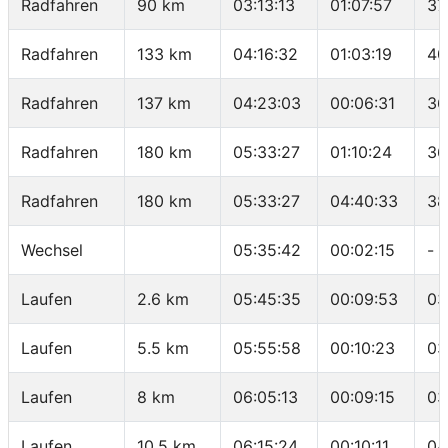
Radfahren
90 km
03:13:13
01:07:57
37
Radfahren
133 km
04:16:32
01:03:19
40
Radfahren
137 km
04:23:03
00:06:31
36
Radfahren
180 km
05:33:27
01:10:24
36
Radfahren
180 km
05:33:27
04:40:33
38
Wechsel
05:35:42
00:02:15
-
Laufen
2.6 km
05:45:35
00:09:53
03
Laufen
5.5 km
05:55:58
00:10:23
03
Laufen
8 km
06:05:13
00:09:15
03
Laufen
10.5 km
06:15:24
00:10:11
04