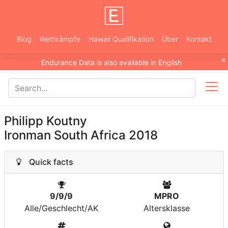
Blog
Wettkämpfe
Hawaii Qualifikation
Über
Kontakt
×
Endurance Data is also available in English
Philipp Koutny
Ironman South Africa 2018
Quick facts
9/9/9
MPRO
Alle/Geschlecht/AK
Altersklasse