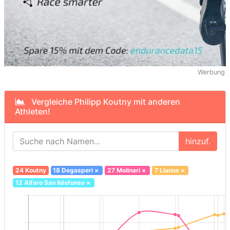
Werbung
Vergleiche Philipp Koutny mit anderen
Athleten!
hinzuf.
24 Koutny
18 Degasperi
×
27 Molinari
×
7 Llanos
×
12 Alfaro San Ildefonso
×