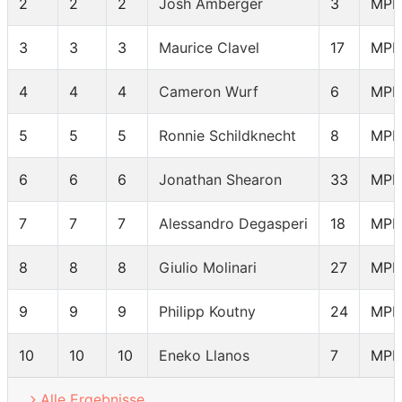
2
2
2
Josh Amberger
3
MPR
3
3
3
Maurice Clavel
17
MPR
4
4
4
Cameron Wurf
6
MPR
5
5
5
Ronnie Schildknecht
8
MPR
6
6
6
Jonathan Shearon
33
MPR
7
7
7
Alessandro Degasperi
18
MPR
8
8
8
Giulio Molinari
27
MPR
9
9
9
Philipp Koutny
24
MPR
10
10
10
Eneko Llanos
7
MPR
Alle Ergebnisse