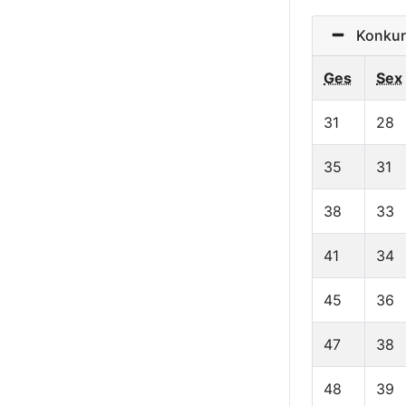
Konkurre
Ges
Sex
31
28
35
31
38
33
41
34
45
36
47
38
48
39