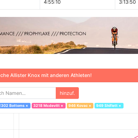
4:55:10
3:13:50
he Allister Knox mit anderen Athleten!
hinzuf.
2302 Bottoms
×
3218 Mcdevitt
×
946 Kovac
×
949 Shiflett
×