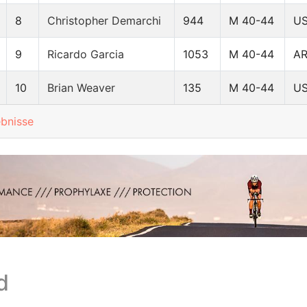
8
Christopher Demarchi
944
M 40-44
U
9
Ricardo Garcia
1053
M 40-44
A
10
Brian Weaver
135
M 40-44
U
ebnisse
d