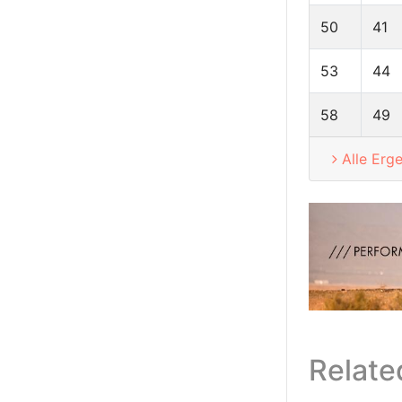
50
41
53
44
58
49
Alle Erg
Relate