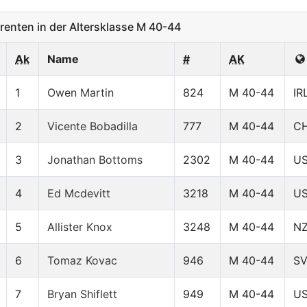
nten in der Altersklasse M 40-44
Ak
Name
#
AK
1
Owen Martin
824
M 40-44
IR
2
Vicente Bobadilla
777
M 40-44
C
3
Jonathan Bottoms
2302
M 40-44
U
4
Ed Mcdevitt
3218
M 40-44
U
5
Allister Knox
3248
M 40-44
N
6
Tomaz Kovac
946
M 40-44
S
7
Bryan Shiflett
949
M 40-44
U