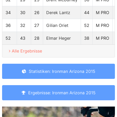
34
30
26
Derek Lantz
44
M PRO
36
32
27
Gilian Oriet
52
M PRO
52
43
28
Elmar Heger
38
M PRO
Alle Ergebnisse
Statistiken: Ironman Arizona 2015
Ergebnisse: Ironman Arizona 2015