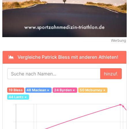
Werbung
Vergleiche Patrick Bless mit anderen Athleten!
hinzuf.
19 Bless
48 Maclean
×
24 Byrden
×
50 Mcburney
×
44 Lantz
×