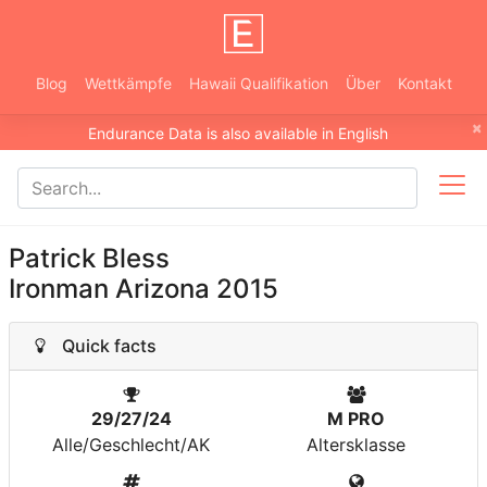
Blog
Wettkämpfe
Hawaii Qualifikation
Über
Kontakt
×
Endurance Data is also available in English
Patrick Bless
Ironman Arizona 2015
Quick facts
29/27/24
M PRO
Alle/Geschlecht/AK
Altersklasse