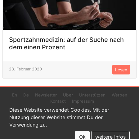
Sportzahnmedizin: auf der Suche nach
dem einen Prozent
23. Februar 2020
Lesen
En
De
Newsletter
Über
Unterstützen
Werben
Kontakt
Impressum
Diese Website verwendet Cookies. Mit der
Nutzung dieser Website stimmst Du der
Verwendung zu.
© 2022 www.endurance-data.com - aaa
Dies ist eine Beta-Version. Höchstwahrscheinlich haben sich auf
Ok
weitere Infos
dieser Website noch einige Fehler versteckt.