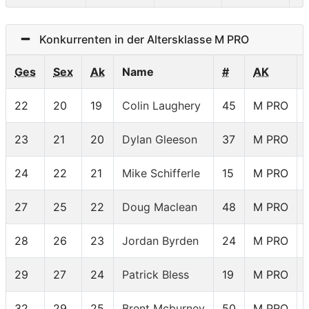
Konkurrenten in der Altersklasse M PRO
Ges
Sex
Ak
Name
#
AK
22
20
19
Colin Laughery
45
M PRO
23
21
20
Dylan Gleeson
37
M PRO
24
22
21
Mike Schifferle
15
M PRO
27
25
22
Doug Maclean
48
M PRO
28
26
23
Jordan Byrden
24
M PRO
29
27
24
Patrick Bless
19
M PRO
32
29
25
Brent Mcburney
50
M PRO