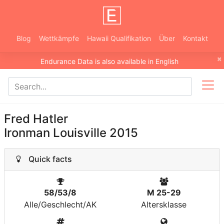
Blog
Wettkämpfe
Hawaii Qualifikation
Über
Kontakt
×
Endurance Data is also available in English
Fred Hatler
Ironman Louisville 2015
Quick facts
58/53/8
M 25-29
Alle/Geschlecht/AK
Altersklasse