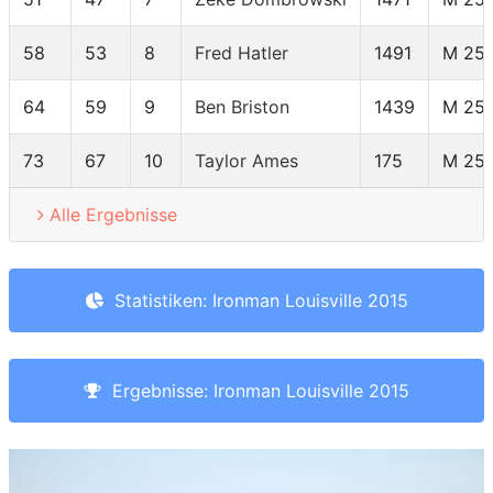
58
53
8
Fred Hatler
1491
M 25
64
59
9
Ben Briston
1439
M 25
73
67
10
Taylor Ames
175
M 25
Alle Ergebnisse
Statistiken: Ironman Louisville 2015
Ergebnisse: Ironman Louisville 2015