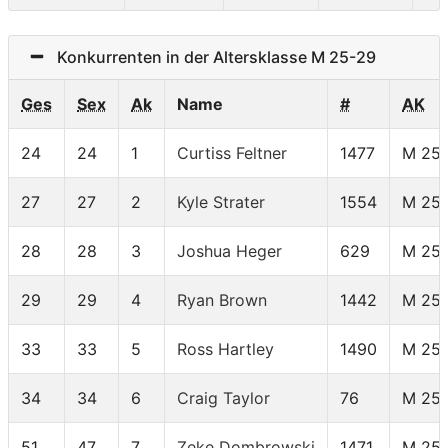
Konkurrenten in der Altersklasse M 25-29
Ges
Sex
Ak
Name
#
AK
24
24
1
Curtiss Feltner
1477
M 25
27
27
2
Kyle Strater
1554
M 25
28
28
3
Joshua Heger
629
M 25
29
29
4
Ryan Brown
1442
M 25
33
33
5
Ross Hartley
1490
M 25
34
34
6
Craig Taylor
76
M 25
51
47
7
Zeke Dombrowski
1471
M 25