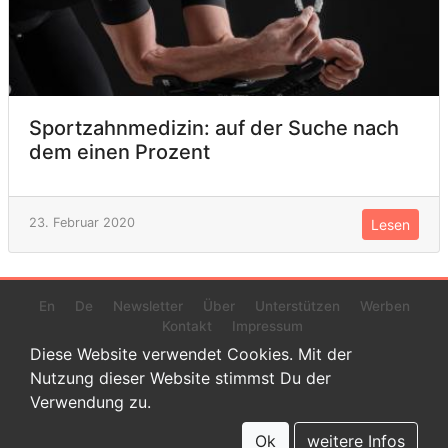
Sportzahnmedizin: auf der Suche nach
dem einen Prozent
23. Februar 2020
Lesen
En
De
Newsletter
Über
Unterstützen
Werben
Kontakt
Impressum
Diese Website verwendet Cookies. Mit der
Nutzung dieser Website stimmst Du der
Verwendung zu.
© 2022 www.endurance-data.com - aaa
Dies ist eine Beta-Version. Höchstwahrscheinlich haben sich auf
Ok
weitere Infos
dieser Website noch einige Fehler versteckt.