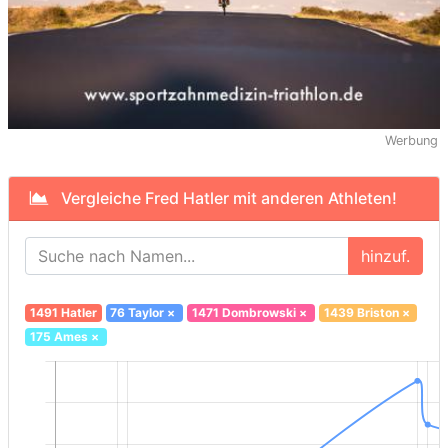
Werbung
Vergleiche Fred Hatler mit anderen Athleten!
hinzuf.
1491 Hatler
76 Taylor
×
1471 Dombrowski
×
1439 Briston
×
175 Ames
×