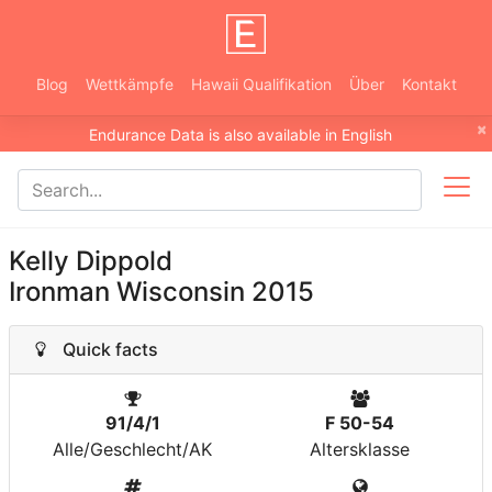
Blog
Wettkämpfe
Hawaii Qualifikation
Über
Kontakt
×
Endurance Data is also available in English
Kelly Dippold
Ironman Wisconsin 2015
Quick facts
91/4/1
F 50-54
Alle/Geschlecht/AK
Altersklasse