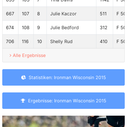
667
107
8
Julie Kaczor
511
F 50
674
108
9
Julie Bedford
312
F 50
706
116
10
Shelly Rud
410
F 50
Alle Ergebnisse
Statistiken: Ironman Wisconsin 2015
Ergebnisse: Ironman Wisconsin 2015