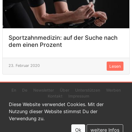
Sportzahnmedizin: auf der Suche nach
dem einen Prozent
23. Februar 2020
Lesen
En
De
Newsletter
Über
Unterstützen
Werben
Kontakt
Impressum
Diese Website verwendet Cookies. Mit der
Nutzung dieser Website stimmst Du der
Verwendung zu.
© 2022 www.endurance-data.com - aaa
Dies ist eine Beta-Version. Höchstwahrscheinlich haben sich auf
Ok
weitere Infos
dieser Website noch einige Fehler versteckt.