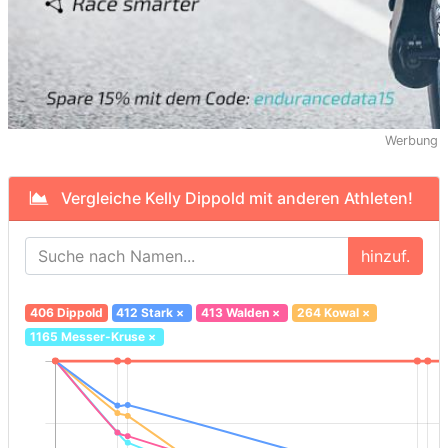
Werbung
Vergleiche Kelly Dippold mit anderen Athleten!
hinzuf.
406 Dippold
412 Stark
×
413 Walden
×
264 Kowal
×
1165 Messer-Kruse
×