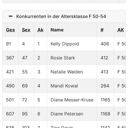
Konkurrenten in der Altersklasse F 50-54
Ges
Sex
Ak
Name
#
AK
91
4
1
Kelly Dippold
406
F 50
367
47
2
Rosie Stark
412
F 50
421
55
3
Natalie Walden
413
F 50
490
69
4
Mandi Kowal
264
F 50
501
72
5
Diana Messer-Kruse
1165
F 50
607
95
6
Diane Petersen
1168
F 50
635
103
7
Tina Davis
1142
F 50