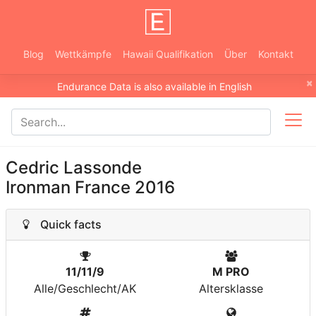
Blog
Wettkämpfe
Hawaii Qualifikation
Über
Kontakt
×
Endurance Data is also available in English
Cedric Lassonde
Ironman France 2016
Quick facts
11/11/9
M PRO
Alle/Geschlecht/AK
Altersklasse