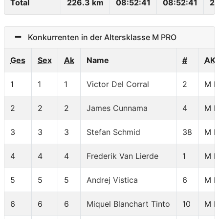
Total
226.3 km
08:52:41
08:52:41
25
Konkurrenten in der Altersklasse M PRO
Ges
Sex
Ak
Name
#
AK
1
1
1
Victor Del Corral
2
M 
2
2
2
James Cunnama
4
M 
3
3
3
Stefan Schmid
38
M 
4
4
4
Frederik Van Lierde
1
M 
5
5
5
Andrej Vistica
6
M 
6
6
6
Miquel Blanchart Tinto
10
M 