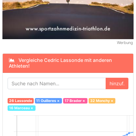
Werbung
Vergleiche Cedric Lassonde mit anderen
Athleten!
hinzuf.
26 Lassonde
11 Ouilleres
×
17 Brader
×
32 Monchy
×
16 Marceau
×