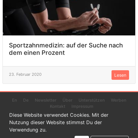
Sportzahnmedizin: auf der Suche nach
dem einen Prozent
23. Februar 2020
Lesen
En
De
Newsletter
Über
Unterstützen
Werben
Kontakt
Impressum
Diese Website verwendet Cookies. Mit der
Nutzung dieser Website stimmst Du der
Verwendung zu.
© 2022 www.endurance-data.com - aaa
Dies ist eine Beta-Version. Höchstwahrscheinlich haben sich auf