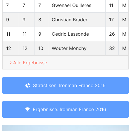
7
7
7
Gwenael Ouilleres
11
M 
9
9
8
Christian Brader
17
M 
11
11
9
Cedric Lassonde
26
M 
12
12
10
Wouter Monchy
32
M 
Alle Ergebnisse
Statistiken: Ironman France 2016
Ergebnisse: Ironman France 2016