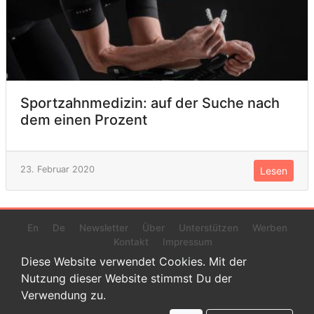
Sportzahnmedizin: auf der Suche nach
dem einen Prozent
23. Februar 2020
Lesen
En
De
Newsletter
Über
Unterstützen
Werben
Kontakt
Impressum
Diese Website verwendet Cookies. Mit der
Nutzung dieser Website stimmst Du der
Verwendung zu.
© 2022 www.endurance-data.com - aaa
Dies ist eine Beta-Version. Höchstwahrscheinlich haben sich auf