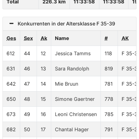
Total
226.3 km
11:33:58
11:33:58
19
Konkurrenten in der Altersklasse F 35-39
Ges
Sex
Ak
Name
#
AK
612
44
12
Jessica Tamms
118
F 35-3
631
46
13
Sara Randolph
819
F 35-3
642
47
14
Mie Bruun
781
F 35-3
650
48
15
Simone Gaertner
778
F 35-3
673
49
16
Leoni Christensen
785
F 35-3
682
50
17
Chantal Hager
791
F 35-3