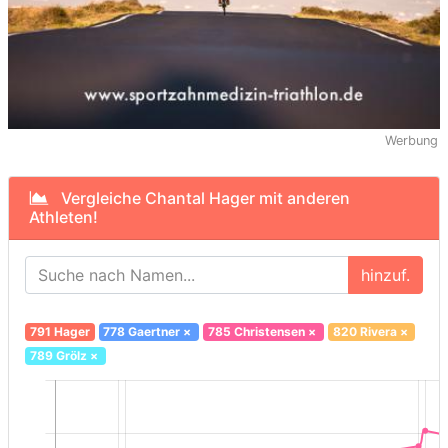
Werbung
Vergleiche Chantal Hager mit anderen
Athleten!
hinzuf.
791 Hager
778 Gaertner
×
785 Christensen
×
820 Rivera
×
789 Grölz
×