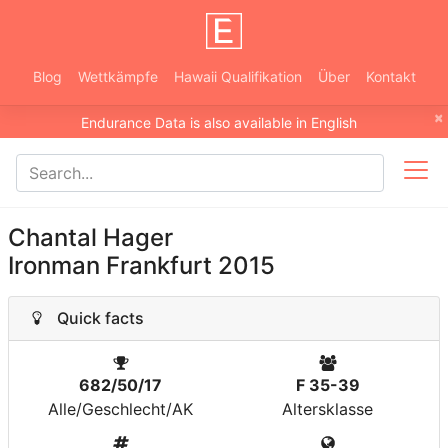
Blog
Wettkämpfe
Hawaii Qualifikation
Über
Kontakt
×
Endurance Data is also available in English
Chantal Hager
Ironman Frankfurt 2015
Quick facts
682/50/17
F 35-39
Alle/Geschlecht/AK
Altersklasse