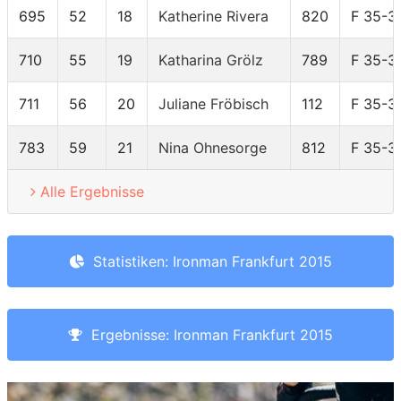
695
52
18
Katherine Rivera
820
F 35-3
710
55
19
Katharina Grölz
789
F 35-3
711
56
20
Juliane Fröbisch
112
F 35-3
783
59
21
Nina Ohnesorge
812
F 35-3
Alle Ergebnisse
Statistiken: Ironman Frankfurt 2015
Ergebnisse: Ironman Frankfurt 2015