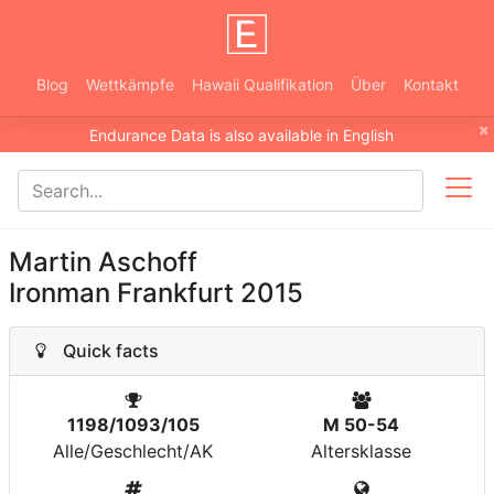
Blog
Wettkämpfe
Hawaii Qualifikation
Über
Kontakt
×
Endurance Data is also available in English
Martin Aschoff
Ironman Frankfurt 2015
Quick facts
1198/1093/105
M 50-54
Alle/Geschlecht/AK
Altersklasse