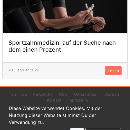
Sportzahnmedizin: auf der Suche nach
dem einen Prozent
23. Februar 2020
Lesen
En
De
Newsletter
Über
Unterstützen
Werben
Kontakt
Impressum
Diese Website verwendet Cookies. Mit der
Nutzung dieser Website stimmst Du der
Verwendung zu.
© 2022 www.endurance-data.com - aaa
Dies ist eine Beta-Version. Höchstwahrscheinlich haben sich auf