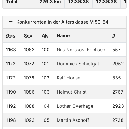
Total
226.3 km
12:39:38
12:39:38
1
Konkurrenten in der Altersklasse M 50-54
Ges
Sex
Ak
Name
#
1163
1063
100
Nils Norskov-Erichsen
557
1172
1072
101
Dominiek Schietgat
2952
1177
1076
102
Ralf Honsel
535
1190
1086
103
Helmut Christ
2767
1192
1088
104
Lothar Overhage
2923
1198
1093
105
Martin Aschoff
2728