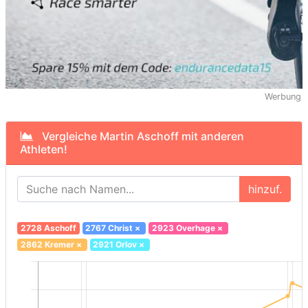
Werbung
Vergleiche Martin Aschoff mit anderen
Athleten!
hinzuf.
2728 Aschoff
2767 Christ
×
2923 Overhage
×
2862 Kremer
×
2921 Orlov
×