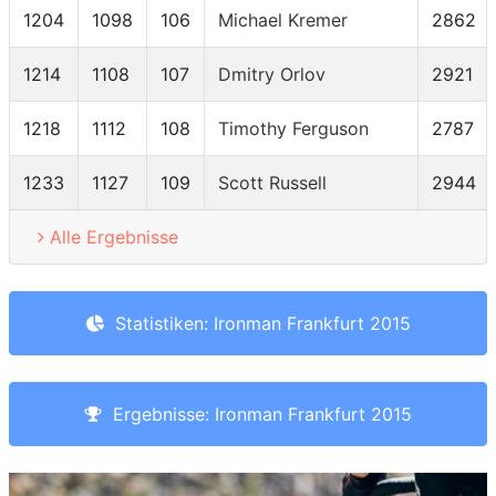
1204
1098
106
Michael Kremer
2862
1214
1108
107
Dmitry Orlov
2921
1218
1112
108
Timothy Ferguson
2787
1233
1127
109
Scott Russell
2944
Alle Ergebnisse
Statistiken: Ironman Frankfurt 2015
Ergebnisse: Ironman Frankfurt 2015